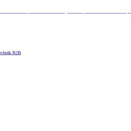
stenlose Bestell-, Service- & Beratungshotline:
+498004566000
Mo-Fr (7
echnik B2B