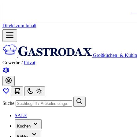
Ko
Direkt zum Inhalt
Großküchen- & Kühlt
Gewerbe
/
Privat
Suche
SALE
Kochen
Kühlen