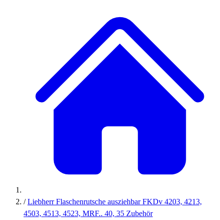
/
Liebherr Flaschenrutsche ausziehbar FKDv 4203, 4213,
4503, 4513, 4523, MRF.. 40, 35 Zubehör