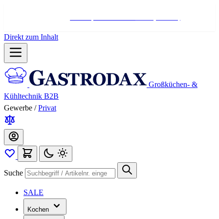
Hotline:
+498004566000
Mo-Fr (7-17 Uhr)
Direkt zum Inhalt
Großküchen- &
Kühltechnik B2B
Gewerbe
/
Privat
Suche
SALE
Kochen