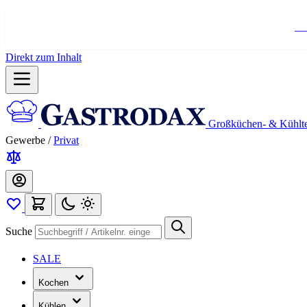
Ko
Direkt zum Inhalt
Großküchen- & Kühlt
Gewerbe
/
Privat
Suche
SALE
Kochen
Kühlen