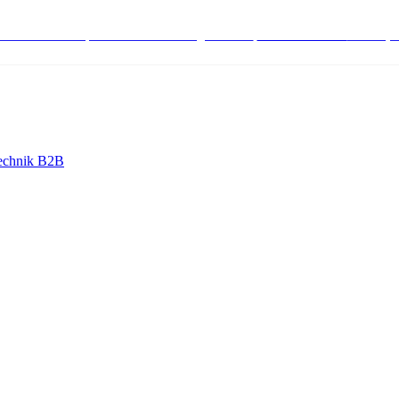
stenlose Bestell-, Service- & Beratungshotline:
+498004566000
Mo-Fr (7
echnik B2B