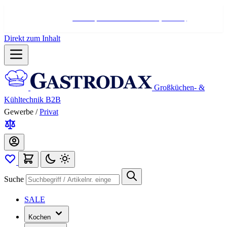
Hotline:
+498004566000
Mo-Fr (7-17 Uhr)
Direkt zum Inhalt
Großküchen- &
Kühltechnik B2B
Gewerbe
/
Privat
Suche
SALE
Kochen