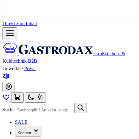
Hotline:
+498004566000
Mo-Fr (7-17 Uhr)
Direkt zum Inhalt
Großküchen- &
Kühltechnik B2B
Gewerbe
/
Privat
Suche
SALE
Kochen