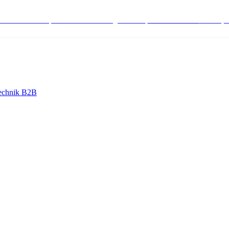
stenlose Bestell-, Service- & Beratungshotline:
+498004566000
Mo-Fr (7
echnik B2B