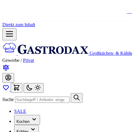
Ko
Direkt zum Inhalt
Großküchen- & Kühlt
Gewerbe
/
Privat
Suche
SALE
Kochen
Kühlen