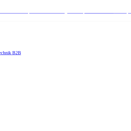
stenlose Bestell-, Service- & Beratungshotline:
+498004566000
Mo-Fr (7
echnik B2B