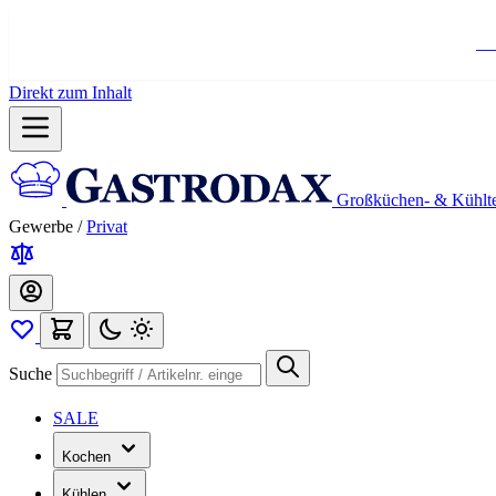
Ko
Direkt zum Inhalt
Großküchen- & Kühlt
Gewerbe
/
Privat
Suche
SALE
Kochen
Kühlen