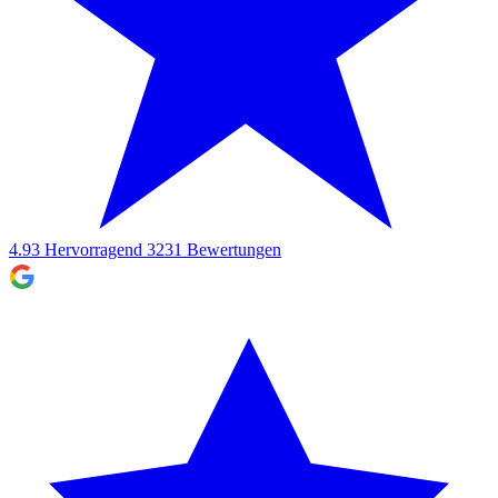
4.93
Hervorragend
3231
Bewertungen