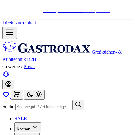
Hotline:
+498004566000
Mo-Fr (7-17 Uhr)
Direkt zum Inhalt
Großküchen- &
Kühltechnik B2B
Gewerbe
/
Privat
Suche
SALE
Kochen