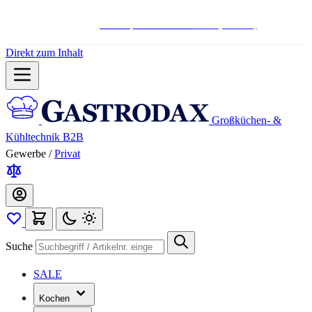
Hotline:
+498004566000
Mo-Fr (7-17 Uhr)
Direkt zum Inhalt
Großküchen- &
Kühltechnik B2B
Gewerbe
/
Privat
Suche
SALE
Kochen