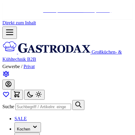
Hotline:
+498004566000
Mo-Fr (7-17 Uhr)
Direkt zum Inhalt
Großküchen- &
Kühltechnik B2B
Gewerbe
/
Privat
Suche
SALE
Kochen