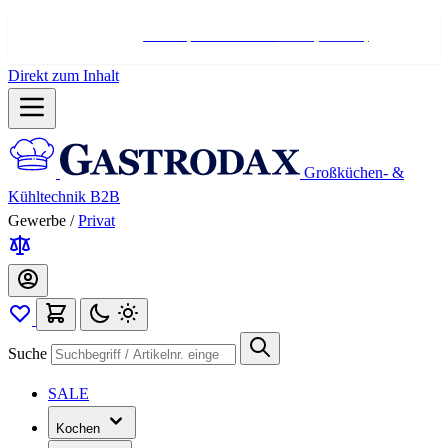
Hotline:
+498004566000
Mo-Fr (7-17 Uhr)
Direkt zum Inhalt
Großküchen- &
Kühltechnik B2B
Gewerbe
/
Privat
Suche
SALE
Kochen