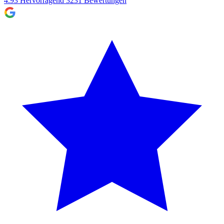
4.93
Hervorragend
3231
Bewertungen