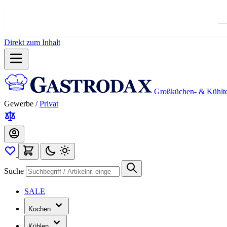
Ko
Direkt zum Inhalt
Großküchen- & Kühlt
Gewerbe
/
Privat
Suche
SALE
Kochen
Kühlen