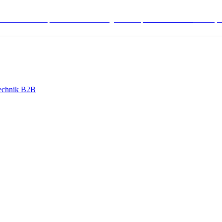
stenlose Bestell-, Service- & Beratungshotline:
+498004566000
Mo-Fr (7
echnik B2B