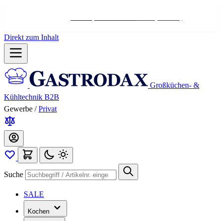
Hotline:
+498004566000
Mo-Fr (7-17 Uhr)
Direkt zum Inhalt
Großküchen- &
Kühltechnik B2B
Gewerbe
/
Privat
Suche
SALE
Kochen