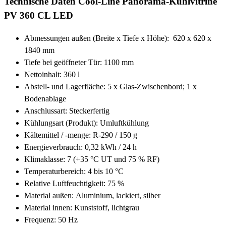
Technische Daten Cool-Line Panorama-Kühlvitrine
PV 360 CL LED
Abmessungen außen (Breite x Tiefe x Höhe): 620 x 620 x
1840 mm
Tiefe bei geöffneter Tür: 1100 mm
Nettoinhalt: 360 l
Abstell- und Lagerfläche:
5 x Glas-Zwischenbord;
1 x
Bodenablage
Anschlussart: Steckerfertig
Kühlungsart (Produkt): Umluftkühlung
Kältemittel / -menge: R-290 / 150 g
Energieverbrauch: 0,32 kWh / 24 h
Klimaklasse: 7
(+35 °C UT und 75 % RF)
Temperaturbereich: 4
bis 10 °C
Relative Luftfeuchtigkeit: 75 %
Material außen:
Aluminium, lackiert, silber
Material innen:
Kunststoff, lichtgrau
Frequenz: 50 Hz