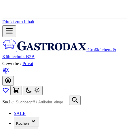
Hotline:
+498004566000
Mo-Fr (7-17 Uhr)
Direkt zum Inhalt
Großküchen- &
Kühltechnik B2B
Gewerbe
/
Privat
Suche
SALE
Kochen