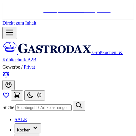
Hotline:
+498004566000
Mo-Fr (7-17 Uhr)
Direkt zum Inhalt
Großküchen- &
Kühltechnik B2B
Gewerbe
/
Privat
Suche
SALE
Kochen