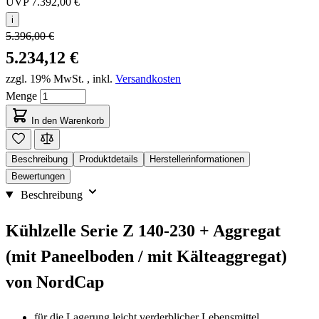
UVP
7.392,00 €
i
5.396,00 €
5.234,12 €
zzgl. 19% MwSt.
,
inkl.
Versandkosten
Menge
In den Warenkorb
Beschreibung
Produktdetails
Herstellerinformationen
Bewertungen
Beschreibung
Kühlzelle Serie Z 140-230 + Aggregat
(mit Paneelboden / mit Kälteaggregat)
von NordCap
für die Lagerung leicht verderblicher Lebensmittel,