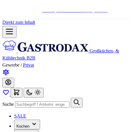
Hotline:
+498004566000
Mo-Fr (7-17 Uhr)
Direkt zum Inhalt
Großküchen- &
Kühltechnik B2B
Gewerbe
/
Privat
Suche
SALE
Kochen