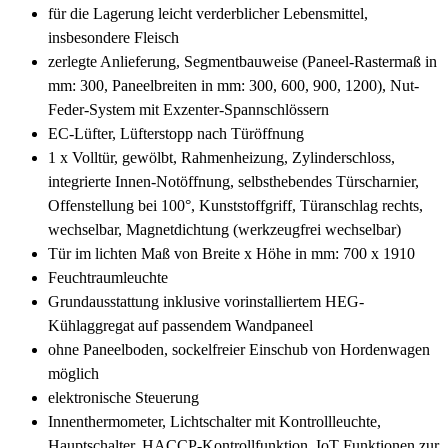
für die Lagerung leicht verderblicher Lebensmittel,
insbesondere Fleisch
zerlegte Anlieferung, Segmentbauweise (Paneel-Rastermaß in
mm: 300, Paneelbreiten in mm: 300, 600, 900, 1200), Nut-
Feder-System mit Exzenter-Spannschlössern
EC-Lüfter, Lüfterstopp nach Türöffnung
1 x Volltür, gewölbt, Rahmenheizung, Zylinderschloss,
integrierte Innen-Notöffnung, selbsthebendes Türscharnier,
Offenstellung bei 100°, Kunststoffgriff, Türanschlag rechts,
wechselbar, Magnetdichtung (werkzeugfrei wechselbar)
Tür im lichten Maß von Breite x Höhe in mm: 700 x 1910
Feuchtraumleuchte
Grundausstattung inklusive vorinstalliertem HEG-
Kühlaggregat auf passendem Wandpaneel
ohne Paneelboden, sockelfreier Einschub von Hordenwagen
möglich
elektronische Steuerung
Innenthermometer, Lichtschalter mit Kontrollleuchte,
Hauptschalter, HACCP-Kontrollfunktion, IoT Funktionen zur