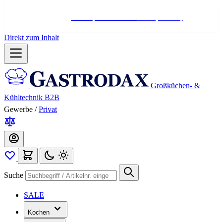
Hotline:
+498004566000
Mo-Fr (7-17 Uhr)
Direkt zum Inhalt
Großküchen- &
Kühltechnik B2B
Gewerbe
/
Privat
Suche
SALE
Kochen