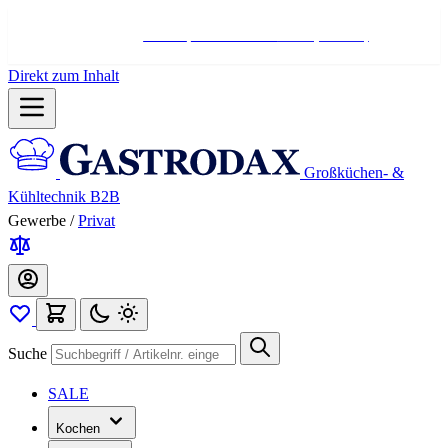
Hotline:
+498004566000
Mo-Fr (7-17 Uhr)
Direkt zum Inhalt
Großküchen- &
Kühltechnik B2B
Gewerbe
/
Privat
Suche
SALE
Kochen