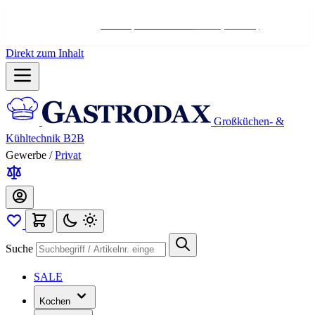
Hotline:
+498004566000
Mo-Fr (7-17 Uhr)
Direkt zum Inhalt
Großküchen- &
Kühltechnik B2B
Gewerbe
/
Privat
Suche
SALE
Kochen