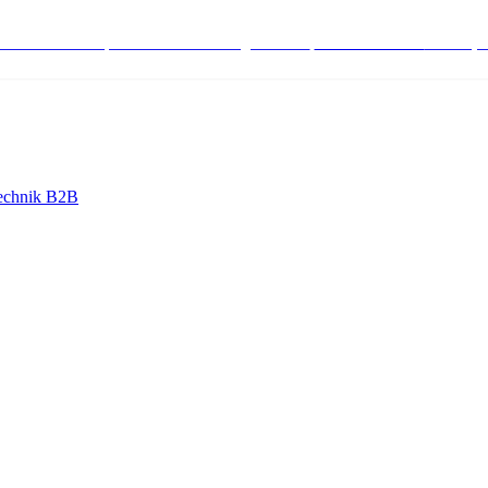
stenlose Bestell-, Service- & Beratungshotline:
+498004566000
Mo-Fr (7
echnik B2B