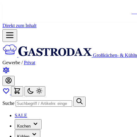
Ko
Direkt zum Inhalt
Großküchen- & Kühlt
Gewerbe
/
Privat
Suche
SALE
Kochen
Kühlen