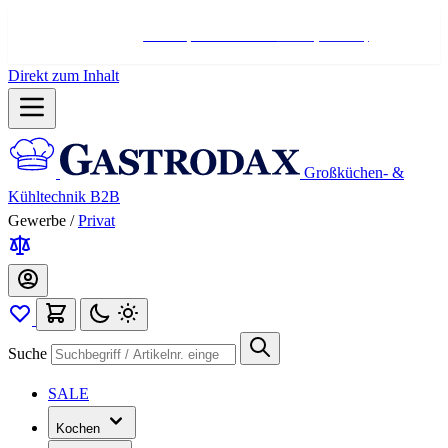
Hotline:
+498004566000
Mo-Fr (7-17 Uhr)
Direkt zum Inhalt
Großküchen- &
Kühltechnik B2B
Gewerbe
/
Privat
Suche
SALE
Kochen