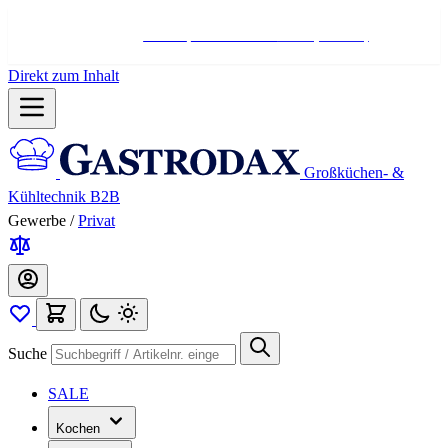
Hotline:
+498004566000
Mo-Fr (7-17 Uhr)
Direkt zum Inhalt
Großküchen- &
Kühltechnik B2B
Gewerbe
/
Privat
Suche
SALE
Kochen