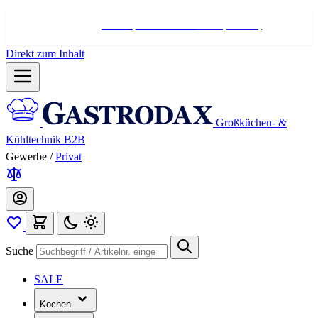
Hotline:
+498004566000
Mo-Fr (7-17 Uhr)
Direkt zum Inhalt
Großküchen- &
Kühltechnik B2B
Gewerbe
/
Privat
Suche
SALE
Kochen