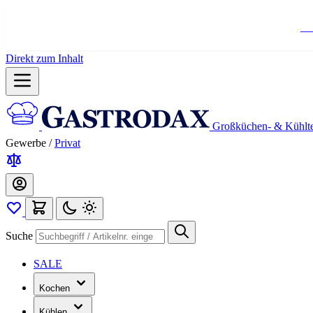
Ko
Direkt zum Inhalt
Großküchen- & Kühlt
Gewerbe
/
Privat
Suche
SALE
Kochen
Kühlen