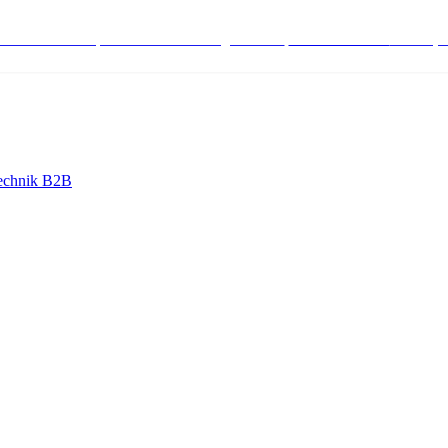
stenlose Bestell-, Service- & Beratungshotline:
+498004566000
Mo-Fr (7
echnik B2B