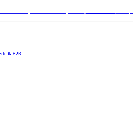
stenlose Bestell-, Service- & Beratungshotline:
+498004566000
Mo-Fr (7
echnik B2B