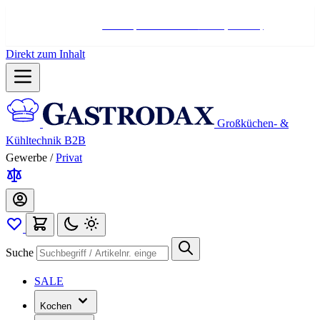
Hotline:
+498004566000
Mo-Fr (7-17 Uhr)
Direkt zum Inhalt
Großküchen- &
Kühltechnik B2B
Gewerbe
/
Privat
Suche
SALE
Kochen