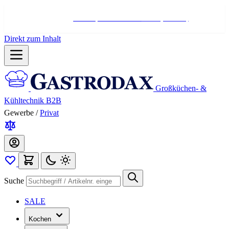
Hotline:
+498004566000
Mo-Fr (7-17 Uhr)
Direkt zum Inhalt
Großküchen- &
Kühltechnik B2B
Gewerbe
/
Privat
Suche
SALE
Kochen