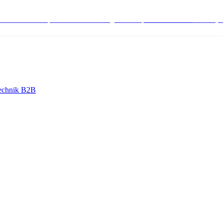
stenlose Bestell-, Service- & Beratungshotline:
+498004566000
Mo-Fr (7
echnik B2B