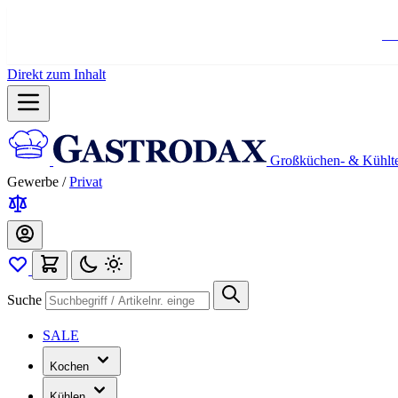
Ko
Direkt zum Inhalt
Großküchen- & Kühlt
Gewerbe
/
Privat
Suche
SALE
Kochen
Kühlen