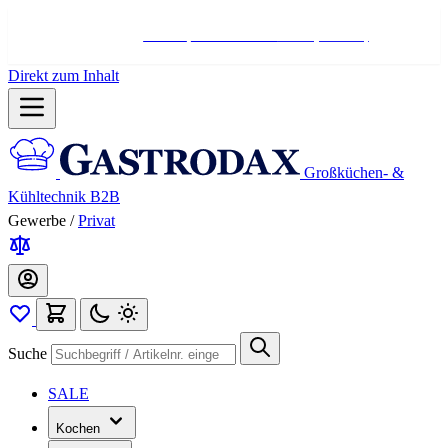
Hotline:
+498004566000
Mo-Fr (7-17 Uhr)
Direkt zum Inhalt
Großküchen- &
Kühltechnik B2B
Gewerbe
/
Privat
Suche
SALE
Kochen