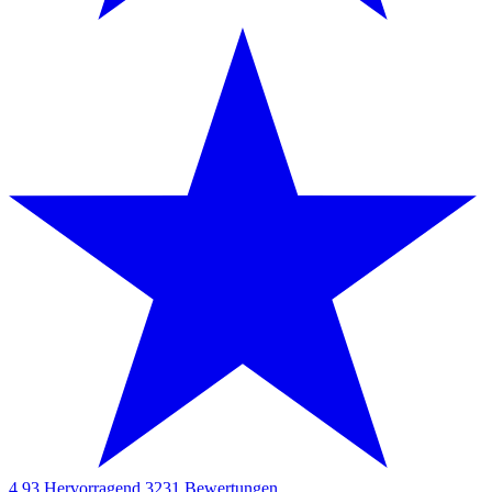
4.93
Hervorragend
3231
Bewertungen