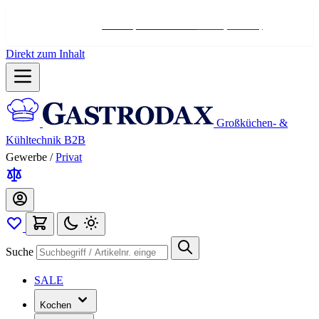
Hotline:
+498004566000
Mo-Fr (7-17 Uhr)
Direkt zum Inhalt
Großküchen- &
Kühltechnik B2B
Gewerbe
/
Privat
Suche
SALE
Kochen