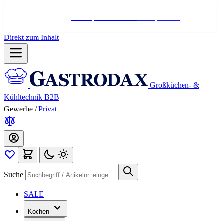
Hotline:
+498004566000
Mo-Fr (7-17 Uhr)
Direkt zum Inhalt
Großküchen- &
Kühltechnik B2B
Gewerbe
/
Privat
Suche
SALE
Kochen