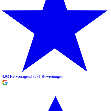
4.93
Hervorragend
3231
Bewertungen