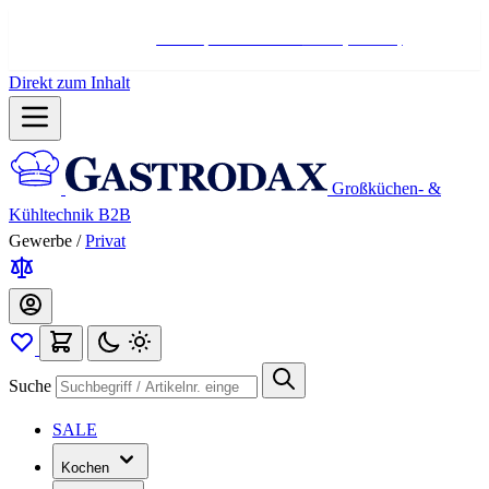
Hotline:
+498004566000
Mo-Fr (7-17 Uhr)
Direkt zum Inhalt
Großküchen- &
Kühltechnik B2B
Gewerbe
/
Privat
Suche
SALE
Kochen