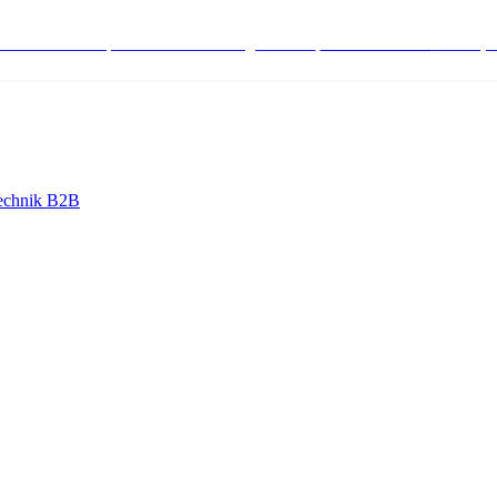
stenlose Bestell-, Service- & Beratungshotline:
+498004566000
Mo-Fr (7
echnik B2B