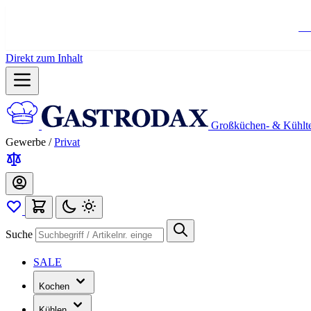
Ko
Direkt zum Inhalt
Großküchen- & Kühlt
Gewerbe
/
Privat
Suche
SALE
Kochen
Kühlen