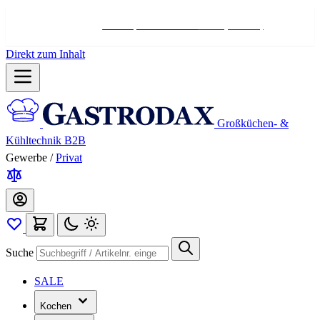
Hotline:
+498004566000
Mo-Fr (7-17 Uhr)
Direkt zum Inhalt
Großküchen- &
Kühltechnik B2B
Gewerbe
/
Privat
Suche
SALE
Kochen