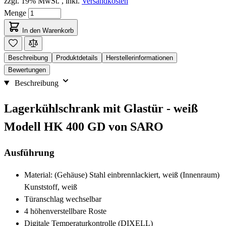
zzgl. 19% MwSt.
,
inkl.
Versandkosten
Menge
In den Warenkorb
Beschreibung
Produktdetails
Herstellerinformationen
Bewertungen
Beschreibung
Lagerkühlschrank mit Glastür - weiß
Modell HK 400 GD von SARO
Ausführung
Material: (Gehäuse) Stahl einbrennlackiert, weiß (Innenraum)
Kunststoff, weiß
Türanschlag wechselbar
4 höhenverstellbare Roste
Digitale Temperaturkontrolle (DIXELL)