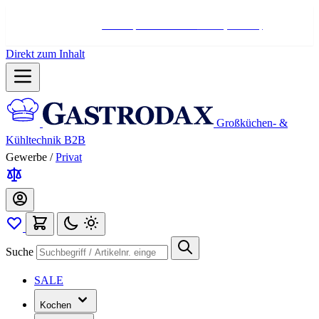
Hotline:
+498004566000
Mo-Fr (7-17 Uhr)
Direkt zum Inhalt
Großküchen- &
Kühltechnik B2B
Gewerbe
/
Privat
Suche
SALE
Kochen