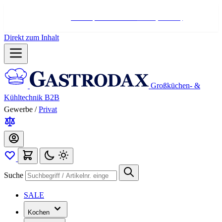
Hotline:
+498004566000
Mo-Fr (7-17 Uhr)
Direkt zum Inhalt
Großküchen- &
Kühltechnik B2B
Gewerbe
/
Privat
Suche
SALE
Kochen