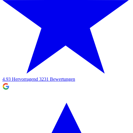
4.93
Hervorragend
3231
Bewertungen