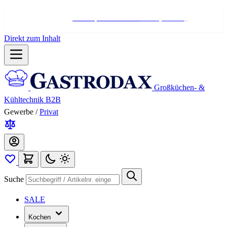
Hotline:
+498004566000
Mo-Fr (7-17 Uhr)
Direkt zum Inhalt
Großküchen- &
Kühltechnik B2B
Gewerbe
/
Privat
Suche
SALE
Kochen