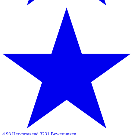
4.93
Hervorragend
3231
Bewertungen