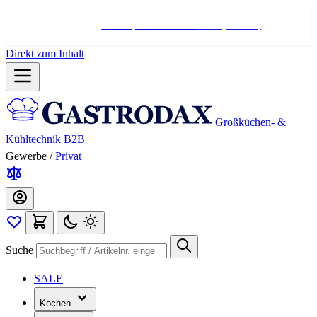
Hotline:
+498004566000
Mo-Fr (7-17 Uhr)
Direkt zum Inhalt
Großküchen- &
Kühltechnik B2B
Gewerbe
/
Privat
Suche
SALE
Kochen