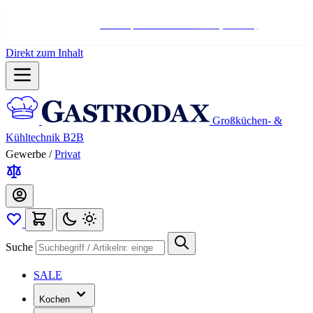
Hotline:
+498004566000
Mo-Fr (7-17 Uhr)
Direkt zum Inhalt
Großküchen- &
Kühltechnik B2B
Gewerbe
/
Privat
Suche
SALE
Kochen