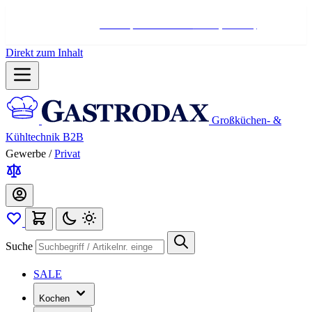
Hotline:
+498004566000
Mo-Fr (7-17 Uhr)
Direkt zum Inhalt
Großküchen- &
Kühltechnik B2B
Gewerbe
/
Privat
Suche
SALE
Kochen