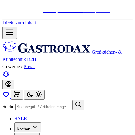
Hotline:
+498004566000
Mo-Fr (7-17 Uhr)
Direkt zum Inhalt
Großküchen- &
Kühltechnik B2B
Gewerbe
/
Privat
Suche
SALE
Kochen