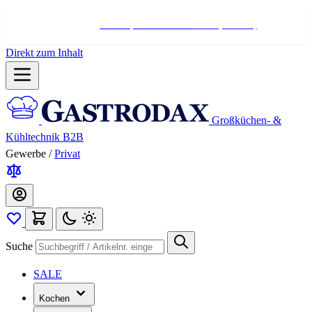
Hotline:
+498004566000
Mo-Fr (7-17 Uhr)
Direkt zum Inhalt
Großküchen- &
Kühltechnik B2B
Gewerbe
/
Privat
Suche
SALE
Kochen