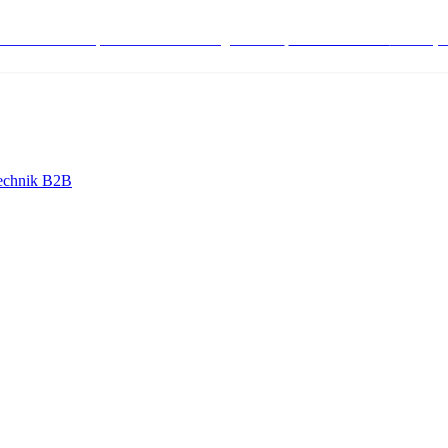
stenlose Bestell-, Service- & Beratungshotline:
+498004566000
Mo-Fr (7
echnik B2B