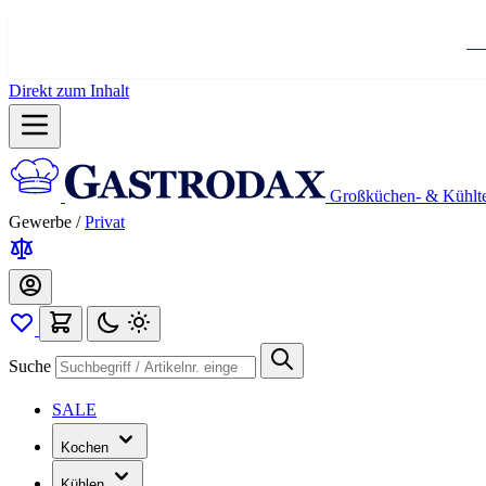
Ko
Direkt zum Inhalt
Großküchen- & Kühlt
Gewerbe
/
Privat
Suche
SALE
Kochen
Kühlen