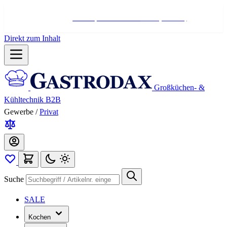
Hotline:
+498004566000
Mo-Fr (7-17 Uhr)
Direkt zum Inhalt
Großküchen- &
Kühltechnik B2B
Gewerbe
/
Privat
Suche
SALE
Kochen