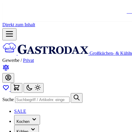
Ko
Direkt zum Inhalt
Großküchen- & Kühlt
Gewerbe
/
Privat
Suche
SALE
Kochen
Kühlen