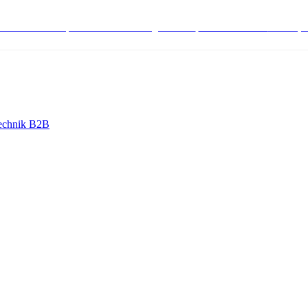
stenlose Bestell-, Service- & Beratungshotline:
+498004566000
Mo-Fr (7
echnik B2B