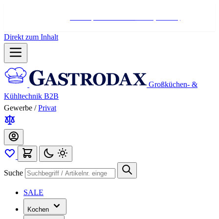
Hotline:
+498004566000
Mo-Fr (7-17 Uhr)
Direkt zum Inhalt
Großküchen- &
Kühltechnik B2B
Gewerbe
/
Privat
Suche
SALE
Kochen