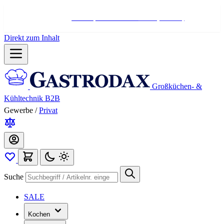
Hotline:
+498004566000
Mo-Fr (7-17 Uhr)
Direkt zum Inhalt
Großküchen- &
Kühltechnik B2B
Gewerbe
/
Privat
Suche
SALE
Kochen