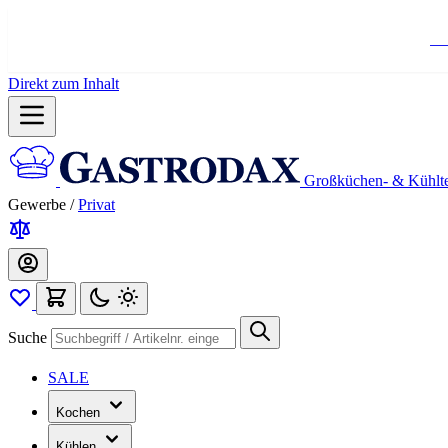
Ko
Direkt zum Inhalt
Großküchen- & Kühlt
Gewerbe
/
Privat
Suche
SALE
Kochen
Kühlen