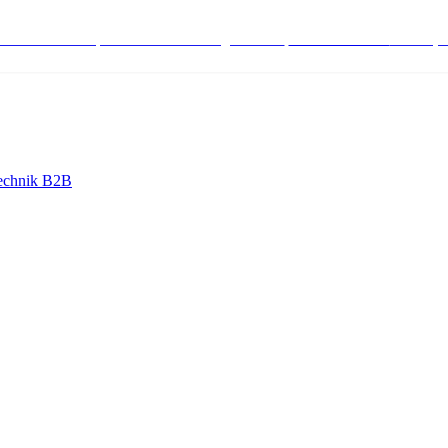
stenlose Bestell-, Service- & Beratungshotline:
+498004566000
Mo-Fr (7
echnik B2B