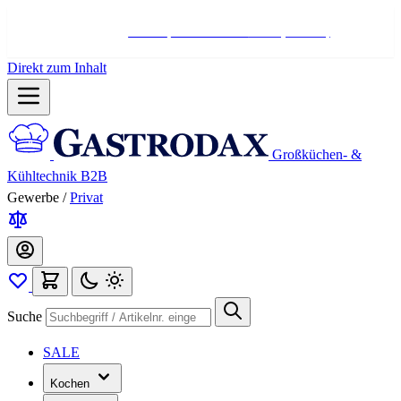
Hotline:
+498004566000
Mo-Fr (7-17 Uhr)
Direkt zum Inhalt
Großküchen- &
Kühltechnik B2B
Gewerbe
/
Privat
Suche
SALE
Kochen