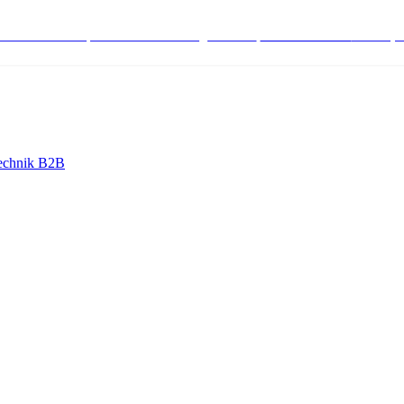
stenlose Bestell-, Service- & Beratungshotline:
+498004566000
Mo-Fr (7
echnik B2B