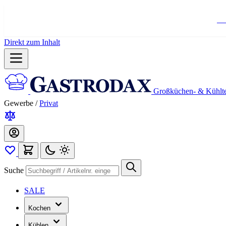
Ko
Direkt zum Inhalt
Großküchen- & Kühlt
Gewerbe
/
Privat
Suche
SALE
Kochen
Kühlen